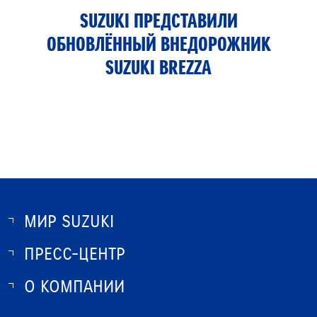
SUZUKI ПРЕДСТАВИЛИ
ОБНОВЛЁННЫЙ ВНЕДОРОЖНИК
SUZUKI BREZZA
МИР SUZUKI
ПРЕСС-ЦЕНТР
О SUZUKI
ИСТОРИЯ SUZUKI
О КОМПАНИИ
НОВОСТИ
ПРОГРАММА ЛОЯЛЬНОСТИ
О КОМПАНИИ